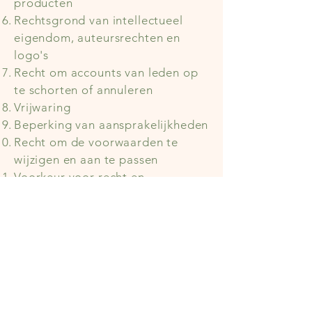
producten
Rechtsgrond van intellectueel
eigendom, auteursrechten en
logo's
Recht om accounts van leden op
te schorten of annuleren
Vrijwaring
Beperking van aansprakelijkheden
Recht om de voorwaarden te
wijzigen en aan te passen
Voorkeur voor recht en
geschillenbeslechting
Contactgegevens
In dit
ondersteunende artikel
krijgt u meer informatie over hoe
u algemene voorwaarden
samenstelt.