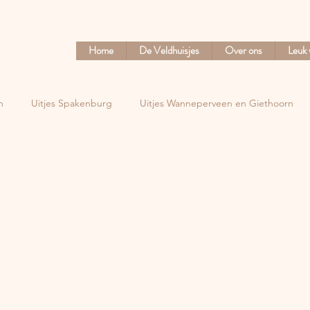
Home
De Veldhuisjes
Over ons
Leuk 
n
Uitjes Spakenburg
Uitjes Wanneperveen en Giethoorn