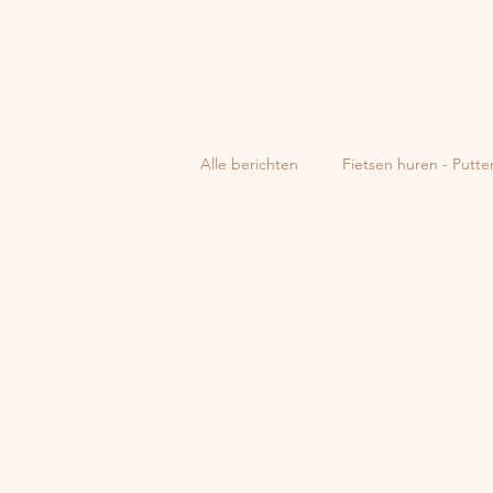
Alle berichten
Fietsen huren - Putte
Veldhuisje aan het water