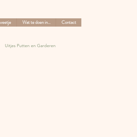
weetje
Wat te doen in...
Contact
Uitjes Putten en Garderen