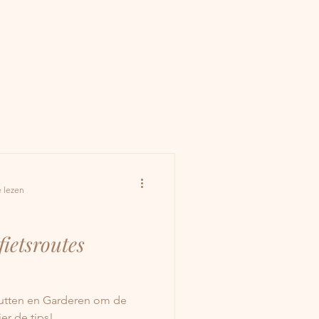
 lezen
fietsroutes
 Putten en Garderen om de
er de tips!