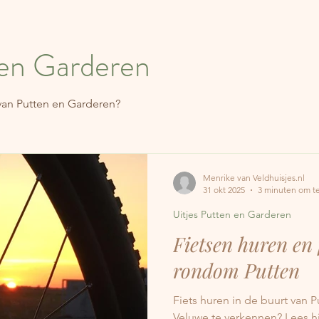
 en Garderen
van Putten en Garderen?
Menrike van Veldhuisjes.nl
31 okt 2025
3 minuten om te
Uitjes Putten en Garderen
Fietsen huren en 
rondom Putten
Fiets huren in de buurt van
Veluwe te verkennen? Lees hi